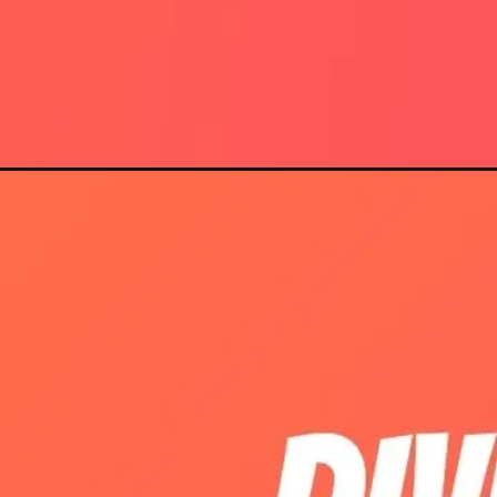
Opening
https://itly.in/Bhaktamar-mantra-healing