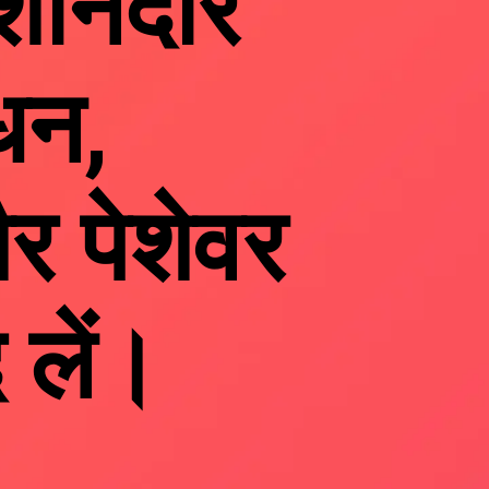
शानदार
 धन,
और पेशेवर
लें।