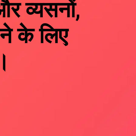
र व्यसनों,
े के लिए
ै।